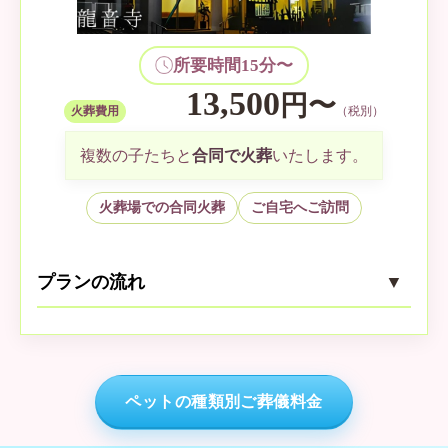
ご返骨
3
ご自宅へご返骨。
所要時間15分〜
13,500
円〜
火葬費用
（税別）
複数の子たちと
合同で火葬
いたします。
火葬場での合同火葬
ご自宅へご訪問
プランの流れ
ご自宅・指定場所までお迎え
1
専任スタッフがご訪問・お預かりいた
します。
ペットの種類別ご葬儀料金