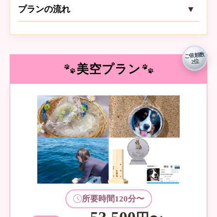
プランの流れ
ご自宅・指定場所までお迎え
1
専任スタッフがご訪問・お預かりいた
ご依頼数
2位
します。
美空プラン
個別火葬（立会）
2
火葬車にて個別で火葬。ご家族立会の
もと、静かにお見送り。
お骨上げ（立会）
3
ご家族でご収骨。骨壺・骨袋に丁寧に
所要時間120分〜
お納めします。