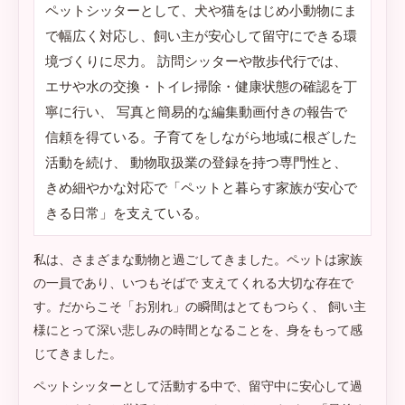
ペットシッターとして、犬や猫をはじめ小動物にま
で幅広く対応し、飼い主が安心して留守にできる環
境づくりに尽力。 訪問シッターや散歩代行では、
エサや水の交換・トイレ掃除・健康状態の確認を丁
寧に行い、 写真と簡易的な編集動画付きの報告で
信頼を得ている。子育てをしながら地域に根ざした
活動を続け、 動物取扱業の登録を持つ専門性と、
きめ細やかな対応で「ペットと暮らす家族が安心で
きる日常」を支えている。
私は、さまざまな動物と過ごしてきました。ペットは家族
の一員であり、いつもそばで 支えてくれる大切な存在で
す。だからこそ「お別れ」の瞬間はとてもつらく、 飼い主
様にとって深い悲しみの時間となることを、身をもって感
じてきました。
ペットシッターとして活動する中で、留守中に安心して過