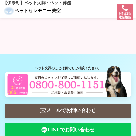
【伊奈町】ペット火葬・ペット葬儀
ペット火葬 伊奈町
急なご依頼も安心。伊奈町へ即日伺います。
美空にしかできない葬儀がある
ペットセレモニー美空
365日24h
PET CEREMONY
電話相談
MISORA
— 伊奈町 —
ペット火葬のことは何でもご相談ください。
メールでお問い合わせ
LINEでお問い合わせ