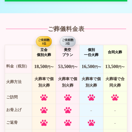
ご葬儀料金表
ご依頼数
ご依頼数
1位
2位
立会
美空
個別
合同火葬
個別火葬
プラン
一任火葬
18,500
53,500
16,500
13,500
料金（税別）
円〜
円〜
円〜
円〜
火葬車で
個
火葬車で
個
火葬車で
個
火葬場で
合
火葬方法
別火葬
別火葬
別火葬
同火葬
ご訪問
-
-
お骨上げ
-
ご返骨