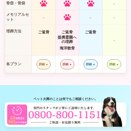
-
骨壺・骨袋
メモリアルセ
-
-
-
ット
埋葬方法
ご返骨
ご返骨
ご返骨
提携霊園へ
-
の埋葬
海洋散骨
各プラン
詳細
詳細
詳細
詳細
ペット火葬のことは何でもご相談ください。