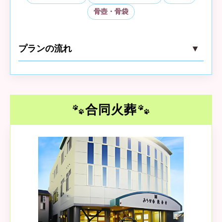
モリアルホルダーお渡し。
骨壺・骨袋
プランの流れ
埋葬（海洋散骨/提携霊園へ）
5
本プランは海洋散骨をセット。ご希望
により寺院での納骨も可能です。
ご自宅・指定場所までお迎え
1
専任スタッフがご訪問・お預かりいた
します。
合同火葬
個別火葬（立会不可）
火葬車にて個別で火葬。ご家族の立会
2
いはなく、静かにお見送りいたしま
す。