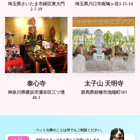
埼玉県さいたま市緑区東大門
埼玉県川口市南鳩ヶ谷3-15-14
2-7-19
周忌法要も承ります
自然豊かな寺院
泰心寺
太子山 天明寺
神奈川県横浜市瀬谷区三ツ境
群馬県前橋市池端町503
48-1
ペット火葬のことは何でもご相談ください。