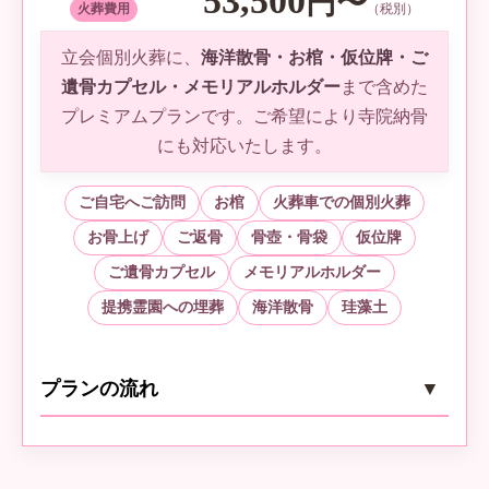
53,500
円〜
火葬費用
（税別）
立会個別火葬に、
海洋散骨・お棺・仮位牌・ご
遺骨カプセル・メモリアルホルダー
まで含めた
ご返骨
4
プレミアムプランです。ご希望により寺院納骨
ご自宅へご返骨。
にも対応いたします。
ご自宅へご訪問
お棺
火葬車での個別火葬
お骨上げ
ご返骨
骨壺・骨袋
仮位牌
ご遺骨カプセル
メモリアルホルダー
提携霊園への埋葬
海洋散骨
珪藻土
プランの流れ
ご自宅・指定場所までお迎え