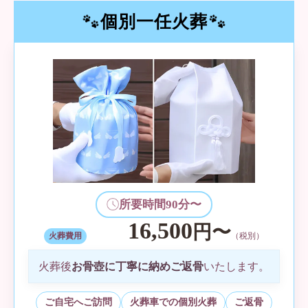
1
専任スタッフがご訪問・お預かり。お
棺と仮位牌をご用意します。
個別一任火葬
個別火葬（立会）
2
火葬車にて個別で火葬。ご家族立会の
もと、静かにお見送り。
お骨上げ（立会）
3
ご家族でご収骨。骨壺・骨袋に丁寧に
所要時間90分〜
お納めします。
16,500
円〜
火葬費用
（税別）
火葬後
お骨壺に丁寧に納めご返骨
いたします。
ご返骨・メモリアルお渡し
4
ご自宅へご訪問
火葬車での個別火葬
ご返骨
ご自宅へご返骨。ご遺骨カプセル/メ