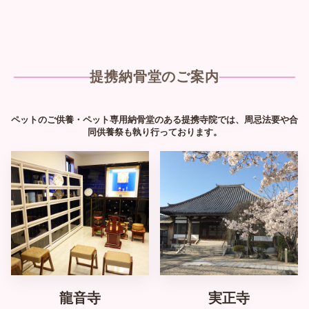
菊地 未央
←
→
動物葬祭ディレクター
提携納骨堂のご案内
ペットのご供養・ペット専用納骨堂のある提携寺院では、周忌法要や合
同供養祭も執り行っております。
室内納骨堂有り
歴史のある寺院
龍音寺
実正寺