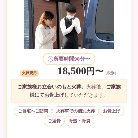
所要時間90分〜
18,500
円〜
火葬費用
（税別）
ご家族様お立会いのもと火葬。
火葬後、
ご家族
様にてお骨上げ
していただきます。
ご自宅へご訪問
火葬車での個別火葬
お骨上げ
ご返骨
骨壺・骨袋